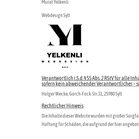
Murat Yelkenli
Webdesign Sylt
Verantwortlich i.S.d. § 55 Abs. 2 RStV für alle Inh
sofern kein abweichender Verantwortlicher – s
Holger Wecke, Gorch-Fock-Str.31, 25980 Sylt
Rechtlicher Hinweis
Die Inhalte dieser Website wurden mit großer Sorgfal
Haftung für Schäden, die aufgrund der hier angebo