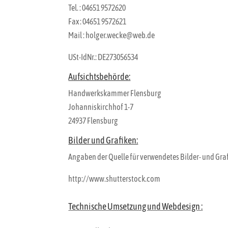
Tel. : 04651 9572620
Fax : 04651 9572621
Mail : holger.wecke@web.de
USt-IdNr.: DE273056534
Aufsichtsbehörde:
Handwerkskammer Flensburg
Johanniskirchhof 1-7
24937 Flensburg
Bilder und Grafiken:
Angaben der Quelle für verwendetes Bilder- und Gra
http://www.shutterstock.com
Technische Umsetzung und Webdesign :