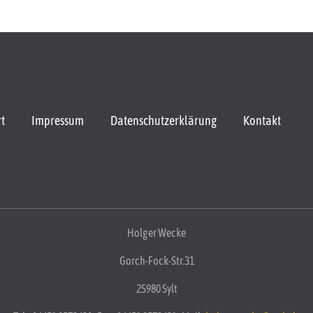
rt
Impressum
Datenschutzerklärung
Kontakt
Holger Wecke
Gorch-Fock-Str.31
25980 Sylt