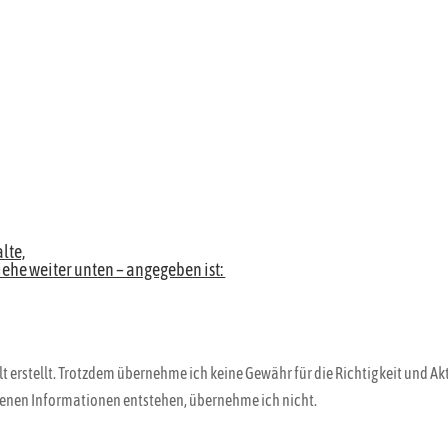
alte,
iehe weiter unten – angegeben ist:
t erstellt. Trotzdem übernehme ich keine Gewähr für die Richtigkeit und Ak
tenen Informationen entstehen, übernehme ich nicht.